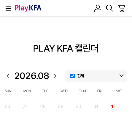
PLAY KFA 캘린더
2026.08
전체
팀경기
SUN
MON
TUE
WED
THU
FRI
SAT
경매
26
27
28
29
30
31
1
이벤트
공지